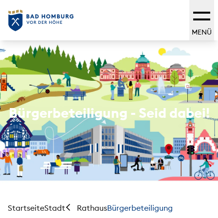
MENÜ
Bürgerbeteiligung - Seid dabei!
Startseite
Stadt
Bürgerbeteiligung
Rathaus