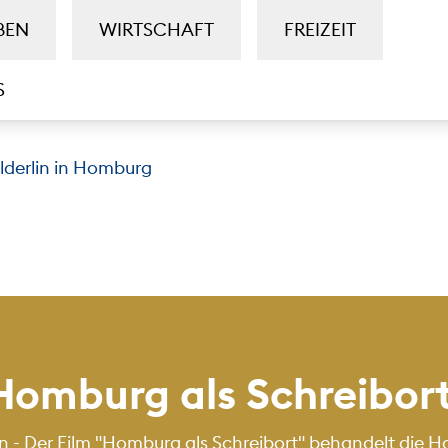
BEN
WIRTSCHAFT
FREIZEIT
S
lderlin in Homburg
 Homburg als Schreibor
 Der Film "Homburg als Schreibort" behandelt die Haup