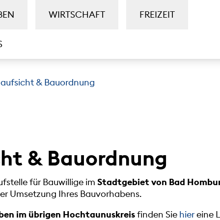
BEN
WIRTSCHAFT
FREIZEIT
S
aufsicht & Bauordnung
cht & Bauordnung
fstelle für Bauwillige im
Stadtgebiet von Bad Hombur
 der Umsetzung Ihres Bauvorhabens.
en im übrigen Hochtaunuskreis
finden Sie
hier
eine L