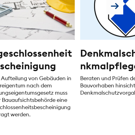
eschlossenheit
Denkmalsc
scheinigung
nkmalpfleg
e Aufteilung von Gebäuden in
Beraten und Prüfen d
reigentum nach dem
Bauvorhaben hinsichtl
ngseigentumsgesetz muss
Denkmalschutzvorga
r Bauaufsichtsbehörde eine
chlossenheitsbescheinigung
ragt werden.