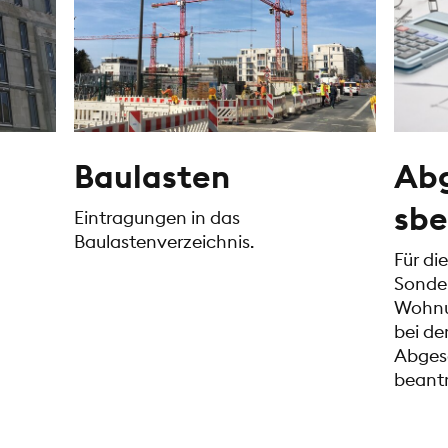
Baulasten
Abg
sbe
Eintragungen in das
Baulastenverzeichnis.
Für di
Sonde
Wohnu
bei de
Abges
beant