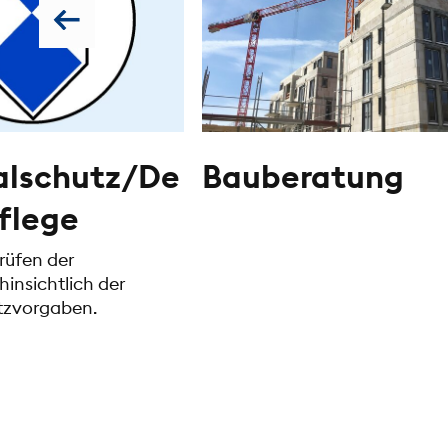
lschutz/De
Bauberatung
flege
rüfen der
insichtlich der
zvorgaben.