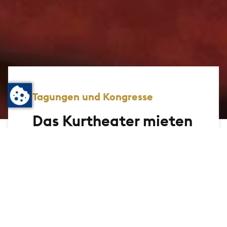
Tagungen und Kongresse
Das Kurtheater mieten
Wer die besondere Bühne für
Firmenvorträge, Präsentationen oder
Jurysitzungen sucht, der findet im
Kurtheater Bad Homburg - unter dem
Dach des Kurhauses - eine Bühne, die
ihresgleichen sucht. Ausgestattet mit
moderner Technik, angenehm temperiert
und komfortable bestuhlt, kann man hier