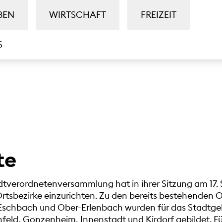
BEN
WIRTSCHAFT
FREIZEIT
S
te
tverordnetenversammlung hat in ihrer Sitzung am 17.
Ortsbezirke einzurichten. Zu den bereits bestehenden 
schbach und Ober-Erlenbach wurden für das Stadtgebi
nfeld, Gonzenheim, Innenstadt und Kirdorf gebildet. Fü