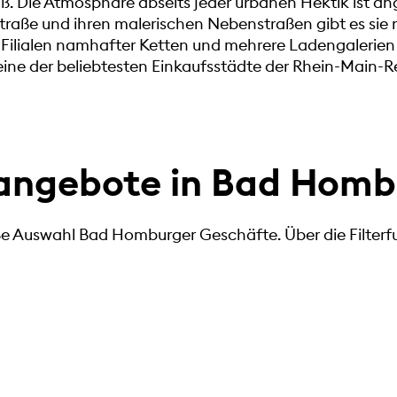
 Die Atmosphäre abseits jeder urbanen Hektik ist a
traße und ihren malerischen Nebenstraßen gibt es sie 
e Filialen namhafter Ketten und mehrere Ladengaleri
ine der beliebtesten Einkaufsstädte der Rhein-Main-R
angebote in Bad Homb
oße Auswahl Bad Homburger Geschäfte. Über die Filterf
IGEN