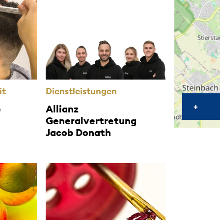
it
Dienstleistungen
KART
+
e
Allianz
Generalvertretung
Jacob Donath