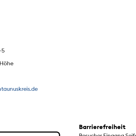
-5
.Höhe
taunuskreis.de
Barrierefreiheit
Besucher Eingang Seif