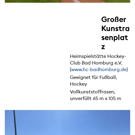
Großer
Kunstra
senplat
z
Heimspielstätte Hockey-
Club Bad Homburg e.V.
(
www.hc-badhomburg.de
)
Geeignet für Fußball,
Hockey
Vollkunststoffrasen,
unverfüllt 65 m x 105 m