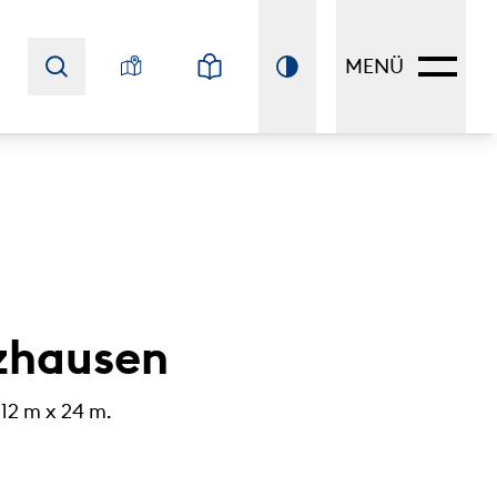
MENÜ
lzhausen
 12 m x 24 m.