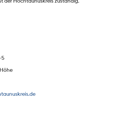
st der Hochtaunuskreis zuständig.
-5
.Höhe
taunuskreis.de