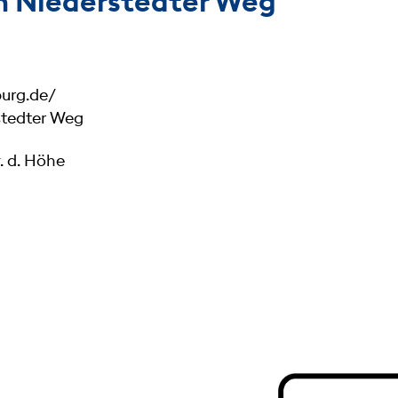
n Niederstedter Weg
urg.de/
stedter Weg
. d. Höhe