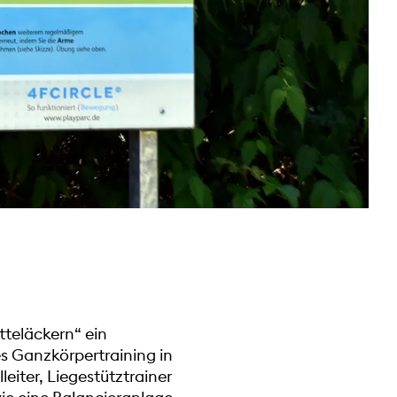
teläckern“ ein
es Ganzkörpertraining in
eiter, Liegestütztrainer