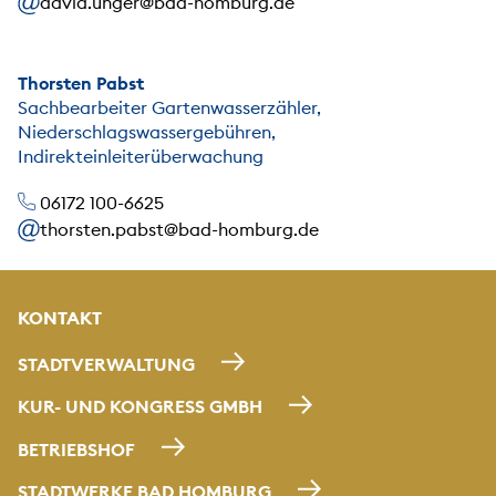
david.unger@bad-homburg.de
Thorsten Pabst
Sachbearbeiter Gartenwasserzähler,
Niederschlagswassergebühren,
Indirekteinleiterüberwachung
06172 100-6625
thorsten.pabst@bad-homburg.de
KONTAKT
STADTVERWALTUNG
KUR- UND KONGRESS GMBH
BETRIEBSHOF
STADTWERKE BAD HOMBURG