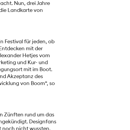
acht. Nun, drei Jahre
die Landkarte von
n Festival für jeden, ob
 Entdecken mit der
 Alexander Hetjes vom
rketing und Kur- und
agungsort mit im Boot.
und Akzeptanz des
twicklung von Boom“, so
len Zünften rund um das
ngekündigt. Designfans
zt noch nicht wussten,