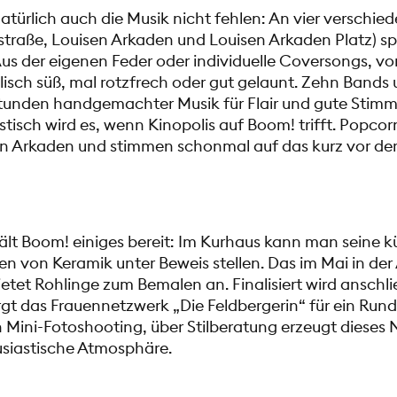
natürlich auch die Musik nicht fehlen: An vier verschi
straße, Louisen Arkaden und Louisen Arkaden Platz) sp
us der eigenen Feder oder individuelle Coversongs, von
isch süß, mal rotzfrech oder gut gelaunt. Zehn Bands 
Stunden handgemachter Musik für Flair und gute Stim
isch wird es, wenn Kinopolis auf Boom! trifft. Popco
sen Arkaden und stimmen schonmal auf das kurz vor de
t Boom! einiges bereit: Im Kurhaus kann man seine kü
n von Keramik unter Beweis stellen. Das im Mai in der
tet Rohlinge zum Bemalen an. Finalisiert wird anschlie
rgt das Frauennetzwerk „Die Feldbergerin“ für ein Ru
n Mini-Fotoshooting, über Stilberatung erzeugt dieses
siastische Atmosphäre.