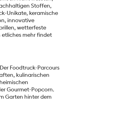
achhaltigen Stoffen,
ck-Unikate, keramische
on, innovative
rillen, wetterfeste
etliches mehr findet
 Der Foodtruck-Parcours
ften, kulinarischen
 heimischen
oder Gourmet-Popcorn.
 im Garten hinter dem