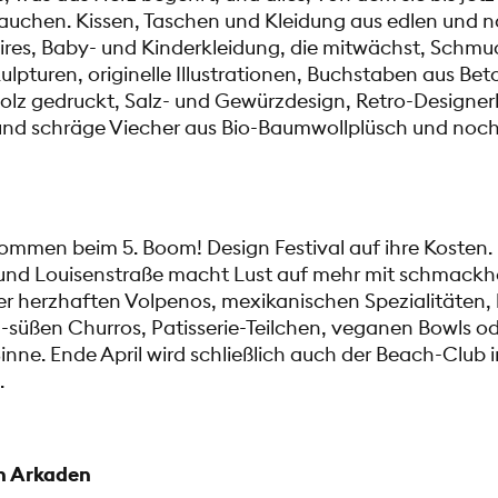
rauchen. Kissen, Taschen und Kleidung aus edlen und n
ires, Baby- und Kinderkleidung, die mitwächst, Schmu
lpturen, originelle Illustrationen, Buchstaben aus Bet
olz gedruckt, Salz- und Gewürzdesign, Retro-Designerb
und schräge Viecher aus Bio-Baumwollplüsch und noch 
ommen beim 5. Boom! Design Festival auf ihre Kosten.
und Louisenstraße macht Lust auf mehr mit schmackha
er herzhaften Volpenos, mexikanischen Spezialitäten,
ig-süßen Churros, Patisserie-Teilchen, veganen Bowls 
 Sinne. Ende April wird schließlich auch der Beach-Club
.
en Arkaden