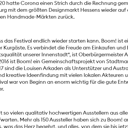
020 hatte Corona einen Strich durch die Rechnung gem
urg mit dem größten Designmarkt Hessens wieder auf 
sten Handmade-Märkten zurück.
s das Festival endlich wieder starten kann. Boom! ist ei
er Kurgäste. Es verbindet die Freude am Einkaufen und
tsqualität unserer Innenstadt“, ist Oberbürgermeister
t 2016 ist Boom! ein Gemeinschaftsprojekt von Stadtma
7 sind die Louisen Arkaden als Unterstützer und Austr
d kreative Ideenfindung mit vielen lokalen Akteuren 
ival war von Beginn an enorm wichtig für die gute En
er.
 so vielen qualitativ hochwertigen Ausstellern aus al
rten. Mehr als 150 Aussteller haben sich zu Boom! a
s, was das Herz begehrt, und alles, von dem sie bis jet