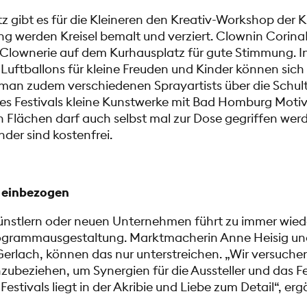
 gibt es für die Kleineren den Kreativ-Workshop der 
ng werden Kreisel bemalt und verziert. Clownin Corin
 Clownerie auf dem Kurhausplatz für gute Stimmung. I
 Luftballons für kleine Freuden und Kinder können sich
 man zudem verschiedenen Sprayartists über die Schul
es Festivals kleine Kunstwerke mit Bad Homburg Moti
n Flächen darf auch selbst mal zur Dose gegriffen werd
der sind kostenfrei.
d einbezogen
ünstlern oder neuen Unternehmen führt zu immer wied
rogrammausgestaltung. Marktmacherin Anne Heisig und 
erlach, können das nur unterstreichen. „Wir versuche
nzubeziehen, um Synergien für die Aussteller und das Fe
 Festivals liegt in der Akribie und Liebe zum Detail“, e