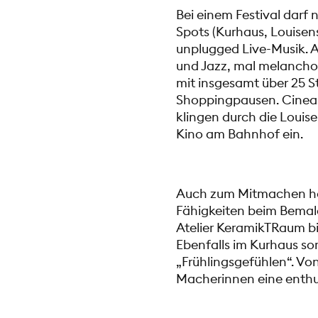
Bei einem Festival darf 
Spots (Kurhaus, Louisen
unplugged Live-Musik. A
und Jazz, mal melanchol
mit insgesamt über 25 
Shoppingpausen. Cineast
klingen durch die Loui
Kino am Bahnhof ein.
Auch zum Mitmachen häl
Fähigkeiten beim Bemale
Atelier KeramikTRaum bie
Ebenfalls im Kurhaus so
„Frühlingsgefühlen“. Vo
Macherinnen eine enthu