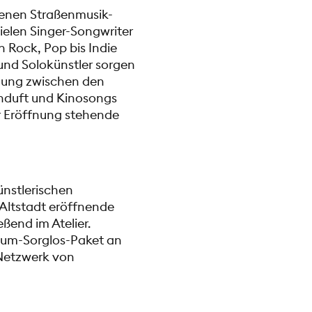
edenen Straßenmusik-
ielen Singer-Songwriter
 Rock, Pop bis Indie
und Solokünstler sorgen
mung zwischen den
rnduft und Kinosongs
r Eröffnung stehende
nstlerischen
 Altstadt eröffnende
ßend im Atelier.
ndum-Sorglos-Paket an
 Netzwerk von