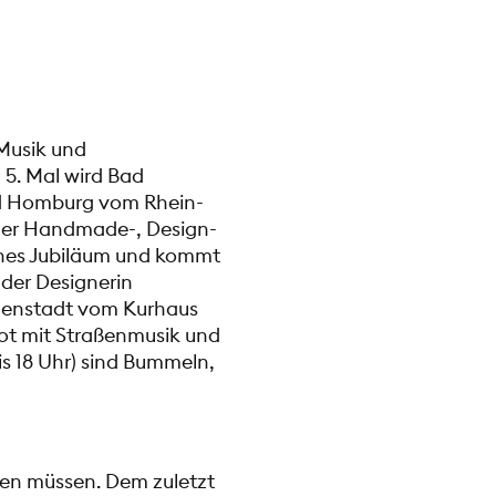
 Musik und
 5. Mal wird Bad
d Homburg vom Rhein-
 der Handmade-, Design-
eines Jubiläum und kommt
der Designerin
nenstadt vom Kurhaus
pot mit Straßenmusik und
is 18 Uhr) sind Bummeln,
ten müssen. Dem zuletzt