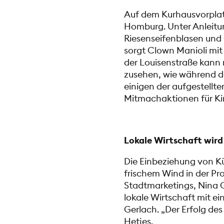
Auf dem Kurhausvorplatz
Homburg. Unter Anleitu
Riesenseifenblasen und
sorgt Clown Manioli mit
der Louisenstraße kann
zusehen, wie während d
einigen der aufgestellte
Mitmachaktionen für Kin
Lokale Wirtschaft wir
Die Einbeziehung von K
frischem Wind in der P
Stadtmarketings, Nina G
lokale Wirtschaft mit ei
Gerlach. „Der Erfolg des
Hetjes.