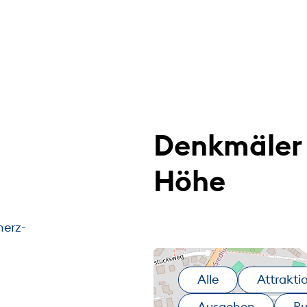
Denkmäler 
Höhe
herz-
Alle
Attrakti
Ausgehen
R