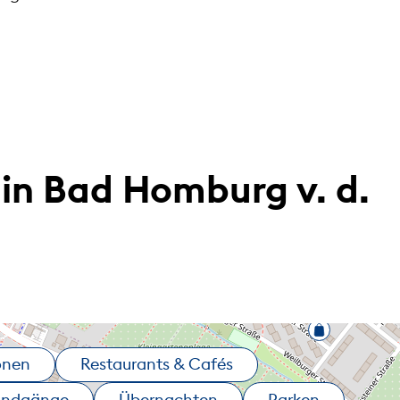
in Bad Homburg v. d.
onen
Restaurants & Cafés
undgänge
Übernachten
Parken