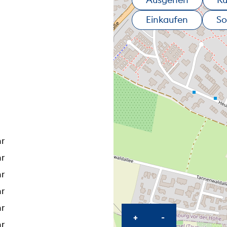
Einkaufen
So
hr
hr
hr
hr
hr
KARTE HEREINZOO
KARTE HERA
+
-
hr